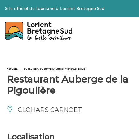
Cookies management panel
Site officiel du tourisme à Lorient Bretagne Sud
ACCUEIL
>
OÙ MANGER, OÙ SORTIR À LORIENT BRETAGNE SUD
Restaurant Auberge de la
Pigoulière
CLOHARS CARNOET
Localisation