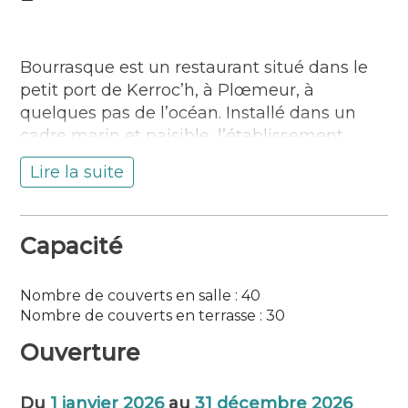
Bourrasque est un restaurant situé dans le
petit port de Kerroc’h, à Plœmeur, à
quelques pas de l’océan. Installé dans un
cadre marin et paisible, l’établissement
profite de la proximité du port et des plages,
Lire la suite
ce qui en fait une adresse appréciée pour
déjeuner ou dîner face à l’ambiance typique
du littoral breton.
Capacité
Bourrasque propose une cuisine de
brasserie moderne mettant en valeur des
Nombre de couverts en salle : 40
produits frais et, autant que possible, locaux.
Nombre de couverts en terrasse : 30
La carte reste volontairement courte, avec
Ouverture
des plats simples mais travaillés : poissons,
fruits de mer, pièce du boucher ou encore
pizzas et suggestions du jour. Les assiettes
Du
1 janvier 2026
au
31 décembre 2026