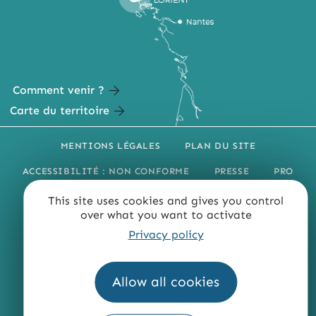
Comment venir ?
Carte du territoire
MENTIONS LÉGALES
PLAN DU SITE
ACCESSIBILITÉ : NON CONFORME
PRESSE
PRO
QUI SOMMES-NOUS ?
This site uses cookies and gives you control
over what you want to activate
Privacy policy
Allow all cookies
Fourni par
Traduction