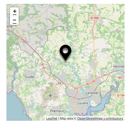
+
−
| Map data ©
Leaflet
OpenStreetMap contributors