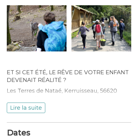
ET SI CET ÉTÉ, LE RÊVE DE VOTRE ENFANT
DEVENAIT RÉALITÉ ?
Les Terres de Nataé, Kerruisseau, 56620
Pont-Scorff
14h30 – 16h30
Lire la suite
49€ par enfant (le tarif n’inclut pas le billet
des Terres de Nataé)
Dates
Pendant deux heures, les enfants ne seront