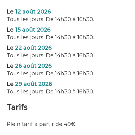
plus de simples visiteurs… ils deviendront de
véritables soigneurs en herbe !
Le
12 août 2026
Tous les jours. De 14h30 à 16h30.
Préparer les repas, découvrir les coulisses du
parc refuge, rencontrer les soigneurs,
Le
15 août 2026
participer aux nourrissages, observer les
Tous les jours. De 14h30 à 16h30.
animaux au plus près… Une immersion
Le
22 août 2026
unique pour vivre le quotidien de celles et
Tous les jours. De 14h30 à 16h30.
ceux qui prennent soin des animaux chaque
jour.
Le
26 août 2026
Tous les jours. De 14h30 à 16h30.
Bien plus qu’une activité, c’est une
expérience qui éveille la curiosité, sensibilise
Le
29 août 2026
à la protection des espèces menacées et fait
Tous les jours. De 14h30 à 16h30.
naître des vocations.
Tarifs
Cet été, plusieurs dates sont encore
disponibles, mais les places sont
volontairement limitées afin de garantir une
Plein tarif à partir de 49€
expérience privilégiée à chaque enfant.