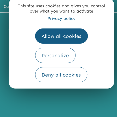
This site uses cookies and gives you control
Carte du territoire
over what you want to activate
Privacy policy
MENTIONS LÉGALES
PLAN DU SITE
ACCESSIBILITÉ : NON CONFORME
PRESSE
PRO
Allow all cookies
QUI SOMMES-NOUS ?
Personalize
Fourni par
Deny all cookies
Traduction