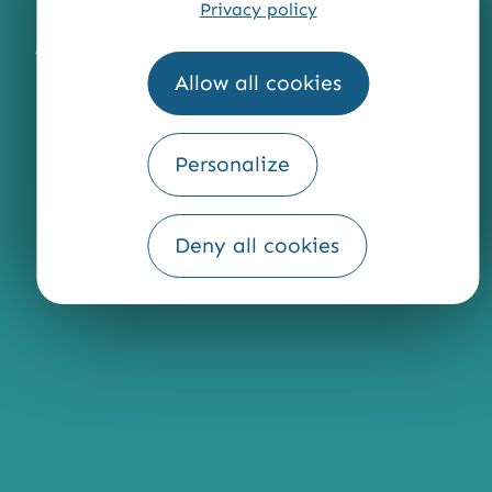
Privacy policy
MENTIONS LÉGALES
PLAN DU SITE
ACCESSIBILITÉ : NON CONFORME
PRESSE
PRO
Allow all cookies
QUI SOMMES-NOUS ?
Personalize
Fourni par
Deny all cookies
Traduction