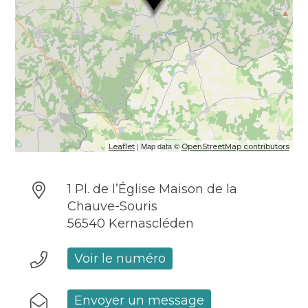
| Map data ©
Leaflet
OpenStreetMap contributors
1 Pl. de l’Église Maison de la
Chauve-Souris
56540 Kernascléden
Voir le numéro
Envoyer un message