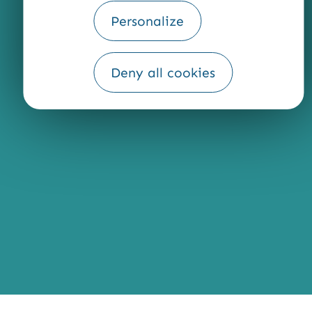
Personalize
Fourni par
Deny all cookies
Traduction