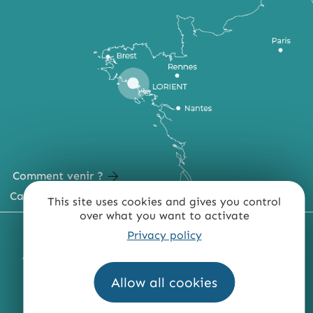
Comment venir ?
Carte du territoire
This site uses cookies and gives you control
over what you want to activate
MENTIONS LÉGALES
PLAN DU SITE
Privacy policy
ACCESSIBILITÉ : NON CONFORME
PRESSE
PRO
Allow all cookies
QUI SOMMES-NOUS ?