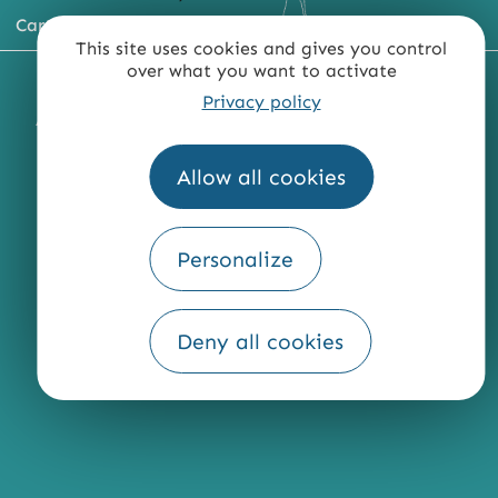
Carte du territoire
This site uses cookies and gives you control
over what you want to activate
MENTIONS LÉGALES
PLAN DU SITE
Privacy policy
ACCESSIBILITÉ : NON CONFORME
PRESSE
PRO
QUI SOMMES-NOUS ?
Allow all cookies
Personalize
Fourni par
Traduction
Deny all cookies