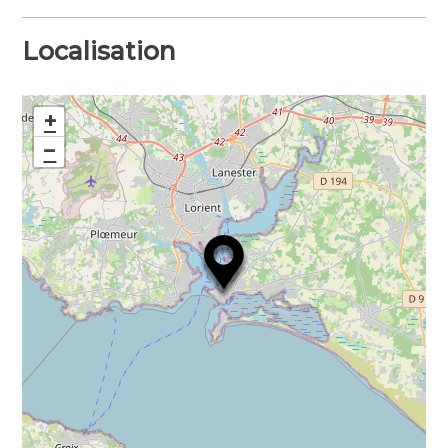
identifier grâce à un livret de
reconnaissance.
Localisation
Découvrez également une nouvelle façon
de pêcher à pied coques et palourdes. Juste
+
avec une cuillère, récoltez des coquillages
tout en conservant l’estran, facette de la mer
−
émergée par temps de marée basse. Vous
pouvez également observer le reste de la
biodiversité avec une autre sortie.
Des découvertes adaptées aux plus
petits (5 ans minimum de préférence)
comme aux plus âgés, néophytes comme
amateurs.
Réservation obligatoire.
Téléchargeable sur le site internet en bas de
page, renseignez-vous directement sur