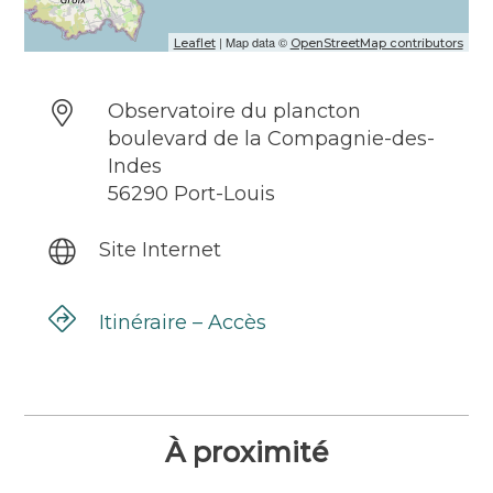
l’emplacement des différentes sorties
nature disponibles.
| Map data ©
Leaflet
OpenStreetMap contributors
Observatoire du plancton
boulevard de la Compagnie-des-
Indes
56290 Port-Louis
Site Internet
Itinéraire – Accès
À proximité