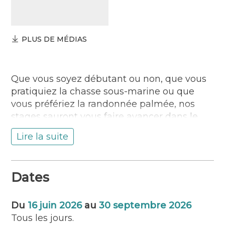
PLUS DE MÉDIAS
Que vous soyez débutant ou non, que vous
pratiquiez la chasse sous-marine ou que
vous préfériez la randonnée palmée, nos
stages sauront vous faire avancer dans le
monde sous-marin.
Lire la suite
L’école d’apnée SDConservation Apnée est
impliquée dans plusieurs projets
environnementaux. Une lecture de la charte
Dates
du plongeur éco-responsable sera proposée
en groupe au début de la sortie. Ce temps
Du
16 juin 2026
au
30 septembre 2026
sera dédié à un échange sur l’importance de
Tous les jours.
la préservation de nos zones côtières. Nous