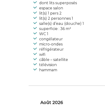
dont lits superposés
espace salon
lit(s) 1 pers 2
lit(s) 2 personnes 1
salle(s) d’eau (douche) 1
superficie : 36 m²
WC 1
congélateur
micro-ondes
réfrigérateur
wifi
câble – satellite
télévision
hammam
Août 2026