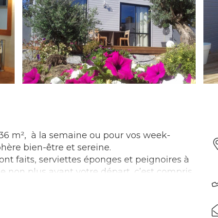
36 m², à la semaine ou pour vos week-
ère bien-être et sereine.
sont faits, serviettes éponges et peignoires à
ge non plus avant votre départ, c’est compris
plément SPA,
à l’Espace Bien-Etre de 60m² :
, musique, murs d’eau, banc de musculation
ce zen.
Prestation à la demande sur rdv
: les