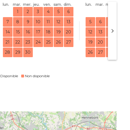
lun.
mar.
mer.
jeu.
ven.
sam.
dim.
lun.
mar.
mer.
jeu.
ve
1
2
3
4
5
6
1
7
8
9
10
11
12
13
5
6
7
8
14
15
16
17
18
19
20
12
13
14
15
21
22
23
24
25
26
27
19
20
21
22
28
29
30
26
27
28
29
Disponible
Non disponible