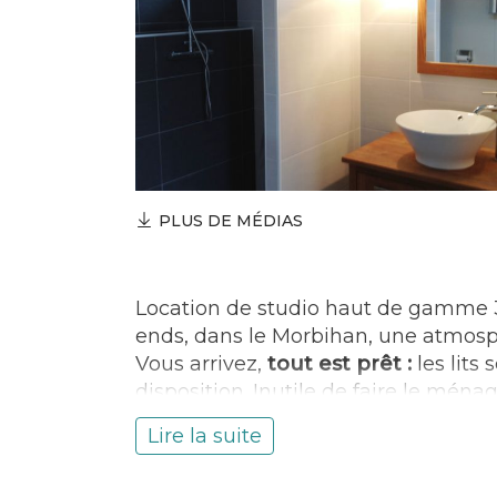
PLUS DE MÉDIAS
Location de studio haut de gamme 
ends, dans le Morbihan, une atmosph
Vous arrivez,
tout est prêt :
les lits 
disposition. Inutile de faire le ména
dans le prix.
Si vous prenez le sup
Lire la suite
2h de spa, sauna, salon de détente
et vélo elliptique, dans une ambian