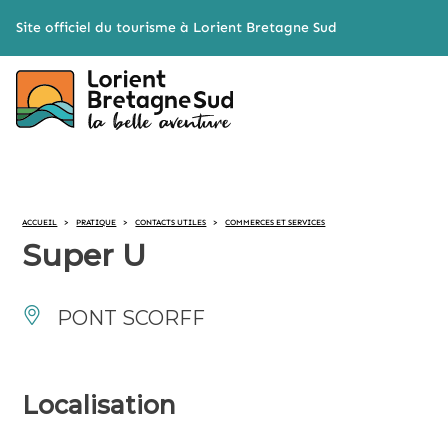
Cookies management panel
Site officiel du tourisme à Lorient Bretagne Sud
ACCUEIL
>
PRATIQUE
>
CONTACTS UTILES
>
COMMERCES ET SERVICES
Super U
PONT SCORFF
Localisation