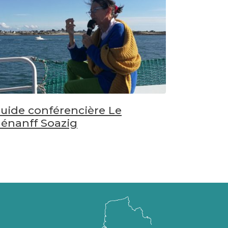
uide conférencière Le
énanff Soazig