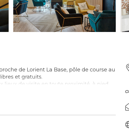
 proche de Lorient La Base, pôle de course au
ibres et gratuits.
 lieux de visite en toute proximité, à pied
ers Port Louis et le musée de la
le temps d’une journée en excursion à l’île