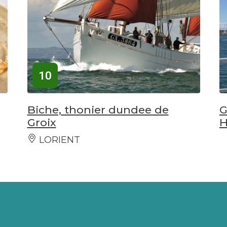
10
Biche, thonier dundee de
G
Groix
H
LORIENT