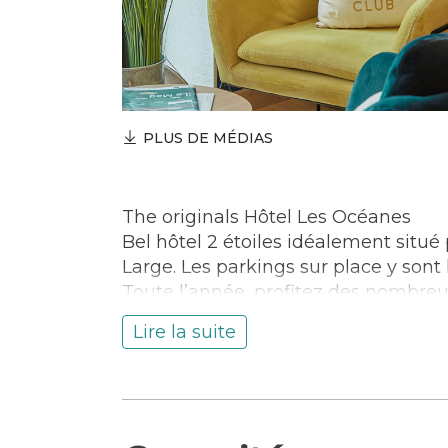
PLUS DE MÉDIAS
The originals Hôtel Les Océanes
Bel hôtel 2 étoiles idéalement situé
Large. Les parkings sur place y sont l
Toute l’année, profitez des nombreux
ou à vélo :
Lire la suite
– la Cité de la Voile Eric Tabarly
– le Sous marin Flore
– l’embarquement pour les batobus v
Compagnie des Indes
– la Gare Maritime pour vous rendre 