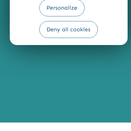
Personalize
Fourni par
Deny all cookies
Traduction