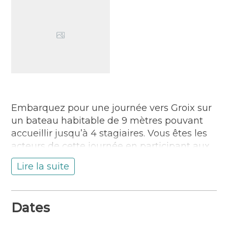
Embarquez pour une journée vers Groix sur
un bateau habitable de 9 mètres pouvant
accueillir jusqu’à 4 stagiaires. Vous êtes les
acteurs de cette journée en participant aux
manœuvres dès la sortie du port. Une
Lire la suite
journée exceptionnelle pour découvrir la
voile et le paysage maritime Lorientais !
– Ouvert à toutes et tous
Dates
– Aucun niveau pré-requis
– Découverte ou perfectionnement d’un