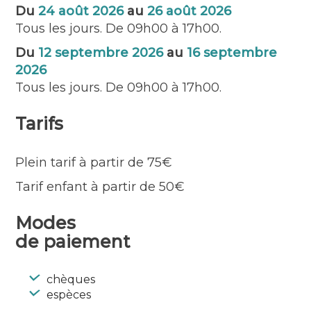
thème spécifique
Du
24 août 2026
au
26 août 2026
Tous les jours. De 09h00 à 17h00.
Programme-type :
– Départ 9h du port de Kernével (sortie de la
Du
12 septembre 2026
au
16 septembre
rade de Lorient)
2026
– Hissage de voiles et premières
Tous les jours. De 09h00 à 17h00.
manoeuvres
– Pause pique-nique en mer ou à l’ancre
Tarifs
– Retour vers 18h au port
Plein tarif à partir de 75€
Tarif enfant à partir de 50€
Modes
de paiement
chèques
espèces