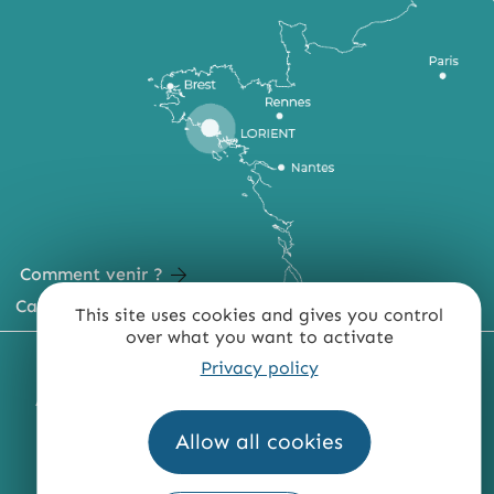
Comment venir ?
Carte du territoire
This site uses cookies and gives you control
over what you want to activate
MENTIONS LÉGALES
PLAN DU SITE
Privacy policy
ACCESSIBILITÉ : NON CONFORME
PRESSE
PRO
Allow all cookies
QUI SOMMES-NOUS ?