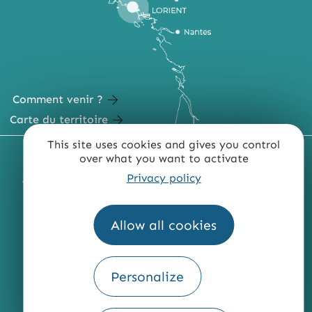
Comment venir ?
Carte du territoire
This site uses cookies and gives you control
MENTIONS LÉGALES
PLAN DU SITE
over what you want to activate
Privacy policy
ACCESSIBILITÉ : NON CONFORME
PRESSE
PRO
QUI SOMMES-NOUS ?
Allow all cookies
Personalize
Fourni par
Traduction