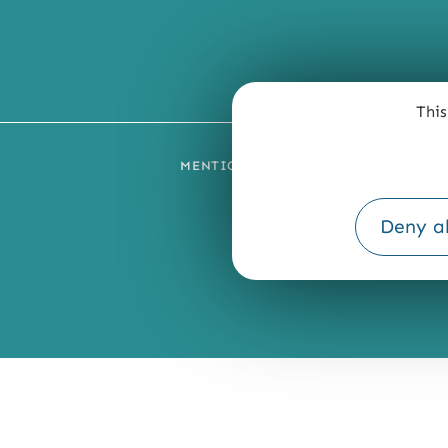
This
MENTIONS LÉGALES
PLAN DU SI
Deny al