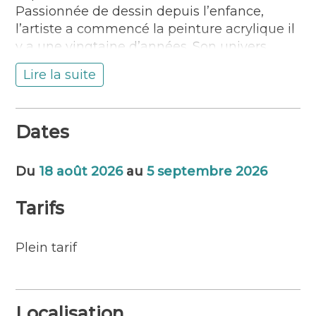
Passionnée de dessin depuis l’enfance,
l’artiste a commencé la peinture acrylique il
y a une vingtaine d’années. Son univers
artistique se partage aujourd’hui entre
Lire la suite
portraits féminins, paysages marins, fonds
sous-marins, poissons et voiliers.
Dates
Du
18 août 2026
au
5 septembre 2026
Tarifs
Plein tarif
Localisation