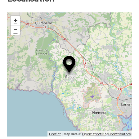
+
−
| Map data ©
Leaflet
OpenStreetMap contributors