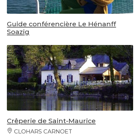
Guide conférencière Le Hénanff
Soazig
Crêperie de Saint-Maurice
CLOHARS CARNOET