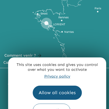
Comment venir ?
Carte du territoire
This site uses cookies and gives you control
over what you want to activate
MENTIONS LÉGALES
PLAN DU SITE
Privacy policy
ACCESSIBILITÉ : NON CONFORME
PRESSE
PRO
Allow all cookies
QUI SOMMES-NOUS ?