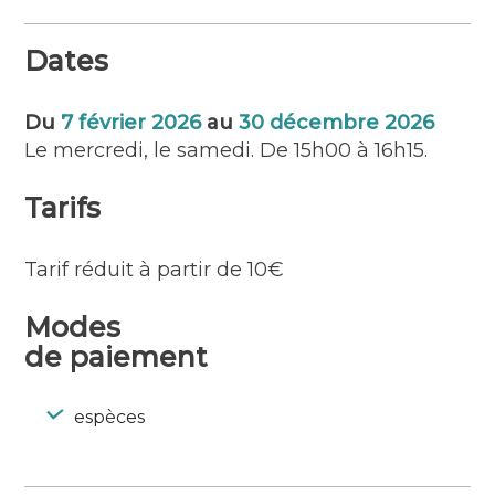
transportent à l’époque de la pêche à la
sardine et des conserveries. Accessible à
Dates
tous, cette balade hors des sentiers battus
dévoile des panoramas exceptionnels sur
l’océan et l’île de Groix, ainsi qu’une chapelle
Du
7 février 2026
au
30 décembre 2026
insolite. Une expérience conviviale pour
Le mercredi, le samedi. De 15h00 à 16h15.
découvrir la Bretagne autrement.
Tarifs
Tarif réduit à partir de 10€
Modes
de paiement
espèces