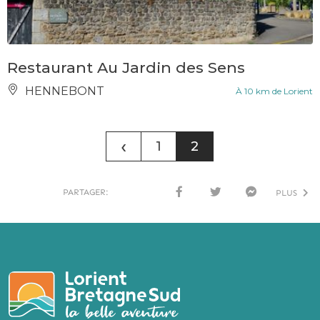
Restaurant Au Jardin des Sens
HENNEBONT
À 10 km de Lorient
‹
1
2
PARTAGER:
PLUS
FACE
TWI
MESS
BOO
TTER
ENG
K
ER