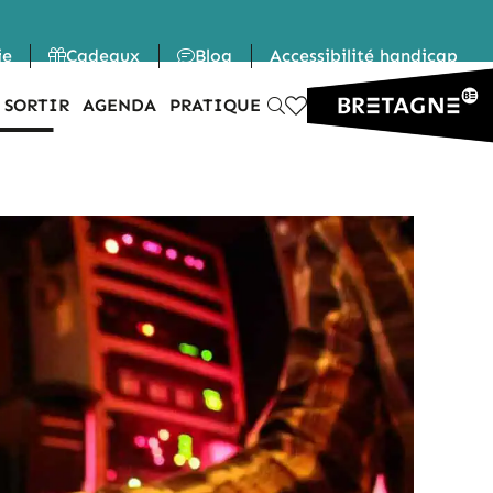
ie
Cadeaux
Blog
Accessibilité handicap
 SORTIR
AGENDA
PRATIQUE