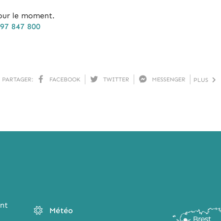
our le moment.
 97 847 800
PARTAGER:
FACEBOOK
TWITTER
MESSENGER
PLUS
nt
Météo