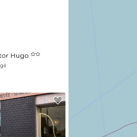
ctor Hugo
agé