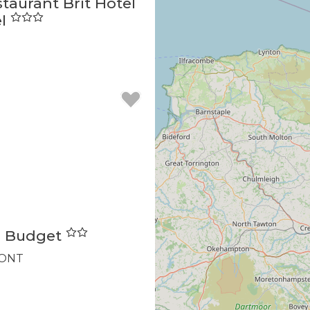
taurant Brit Hotel
el
is Budget
ONT