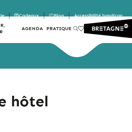
rie
Cadeaux
Blog
Accessibilité handicap
R,
AGENDA
PRATIQUE
R
e hôtel