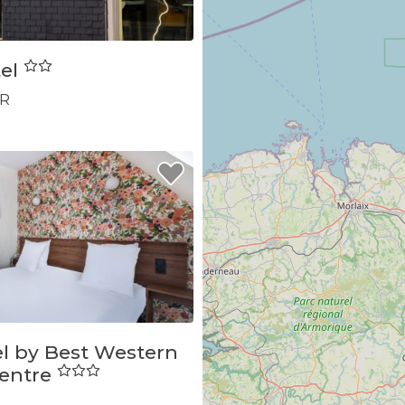
tel
R
el by Best Western
Centre