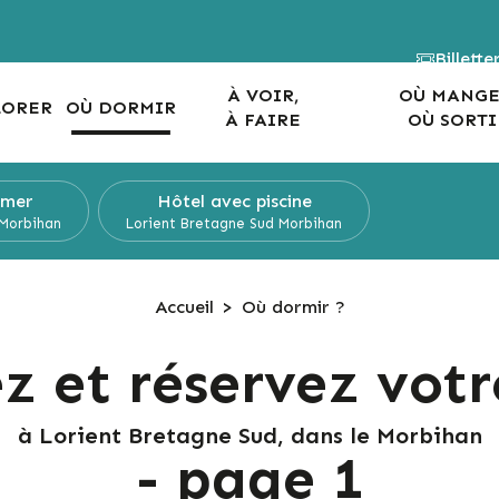
Billette
À VOIR,
OÙ MANGE
LORER
OÙ DORMIR
À FAIRE
OÙ SORTI
 mer
Hôtel
avec piscine
Morbihan
Lorient Bretagne Sud
Morbihan
Accueil
>
Où dormir ?
z et réservez votr
à Lorient Bretagne Sud, dans le Morbihan
- page 1