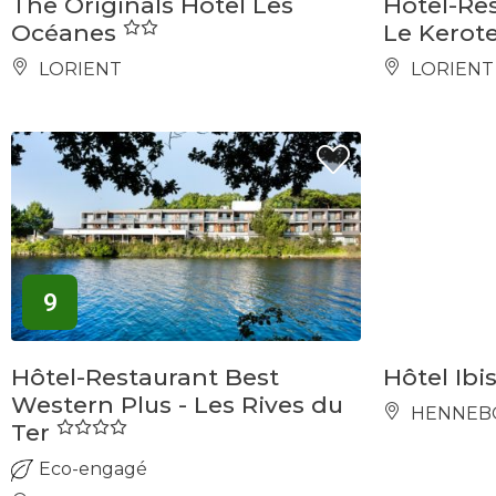
The Originals Hôtel Les
Hôtel-Res
Océanes
Le Kerot
LORIENT
LORIENT
9
Hôtel-Restaurant Best
Hôtel Ib
Western Plus - Les Rives du
HENNEB
Ter
Eco-engagé