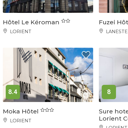
Hôtel Le Kéroman
Fuzei Hô
LORIENT
LANESTE
8.4
8
Moka Hôtel
Sure hot
Lorient 
LORIENT
LORIENT