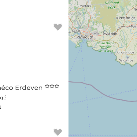
aéco Erdeven
agé
N