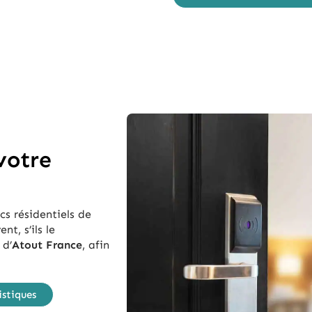
votre
s résidentiels de
nt, s’ils le
 d’
Atout France
, afin
istiques