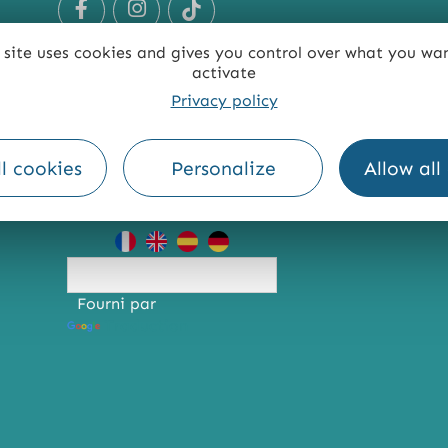
 site uses cookies and gives you control over what you wa
activate
Privacy policy
l cookies
Personalize
Allow all
TE
ACCESSIBILITÉ : NON CONFORME
PRESSE
PRO
Fourni par
Traduction