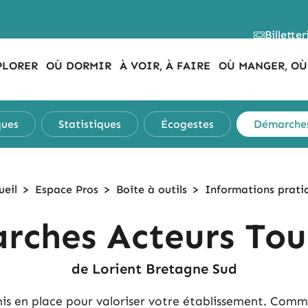
Billetter
PLORER
OÙ DORMIR
À VOIR, À FAIRE
OÙ MANGER, OÙ
ques
Statistiques
Écogestes
Démarches
ueil
>
Espace Pros
>
Boîte à outils
>
Informations prati
rches Acteurs Tou
de Lorient Bretagne Sud
is en place pour valoriser votre établissement. Commen