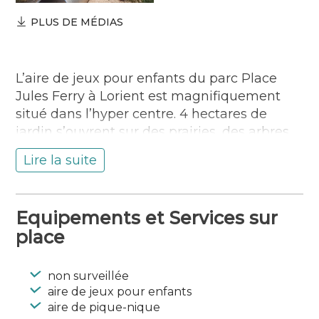
PLUS DE MÉDIAS
L’aire de jeux pour enfants du parc Place
Jules Ferry à Lorient est magnifiquement
situé dans l’hyper centre. 4 hectares de
jardin s’ouvrent sur des prairies, des arbres. .
Aux beaux jours, chaises, tables, jeux sont
Lire la suite
mis à la disposition de ses visiteurs pour la
détente de tous.
Une impressionnante tour de jeux de 7m de
Equipements et Services sur
haut, un toboggan tube ainsi que des
place
balançoires dont l’une peut accueillir des
enfants à mobilité réduite feront la joie des
grands et des petits.
non surveillée
Par temps chaud, petits et grands enfants
aire de jeux pour enfants
aire de pique-nique
pourront patauger, se rafraîchir et jouer avec