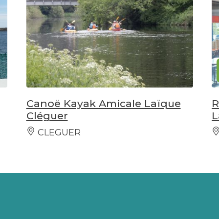
Canoë Kayak Amicale Laïque
R
Cléguer
L
CLEGUER