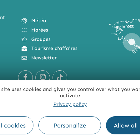
nt
Météo
Marées
Groupes
Tourisme d'affaires
Newsletter
 site uses cookies and gives you control over what you wa
activate
Privacy policy
l cookies
Personalize
Allow all
TE
ACCESSIBILITÉ : NON CONFORME
PRESSE
PRO