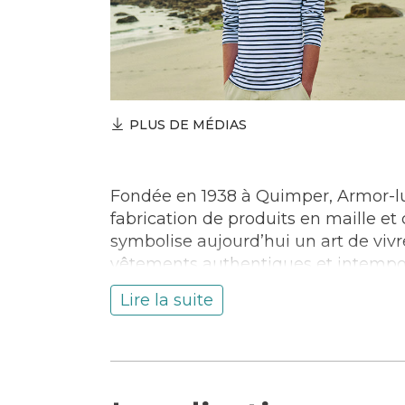
PLUS DE MÉDIAS
Fondée en 1938 à Quimper, Armor-lux
fabrication de produits en maille e
symbolise aujourd’hui un art de vivre
vêtements authentiques et intempor
matière de préservation de l’emploi
Lire la suite
Mardi, mercredi, jeudi, vendredi, sam
Dimanche et lundi : Fermé
Commerce
Vêtements – Mode