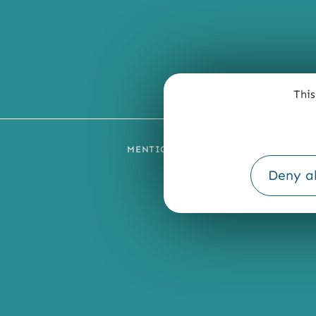
This
MENTIONS LÉGALES
PLAN DU SI
Deny al