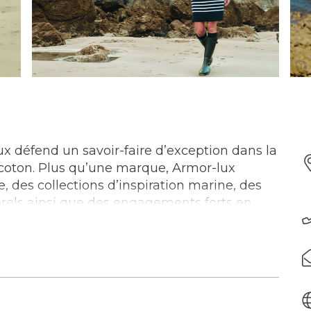
 défend un savoir-faire d’exception dans la
t coton. Plus qu’une marque, Armor-lux
, des collections d’inspiration marine, des
els ainsi que des engagements forts en
 et de l’environnement.
edi : 10h-13h / 14h-19h