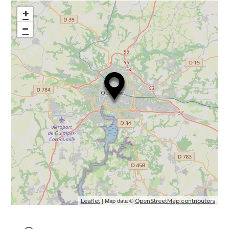
+
−
| Map data ©
Leaflet
OpenStreetMap contributors