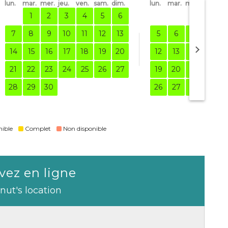
lun.
mar.
mer.
jeu.
ven.
sam.
dim.
lun.
mar.
mer.
jeu.
ve
1
2
3
4
5
6
1
7
8
9
10
11
12
13
5
6
7
8
14
15
16
17
18
19
20
12
13
14
15
21
22
23
24
25
26
27
19
20
21
22
28
29
30
26
27
28
29
nible
Complet
Non disponible
vez en ligne
nut's location