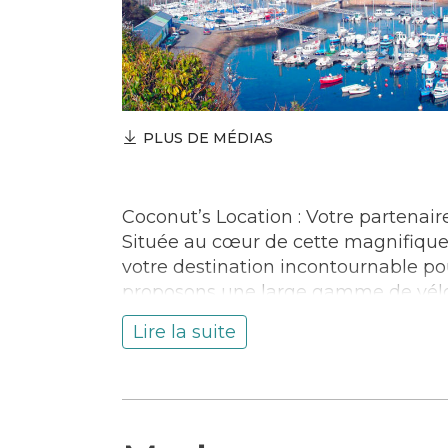
PLUS DE MÉDIAS
Coconut’s Location : Votre partenaire 
Située au cœur de cette magnifique 
votre destination incontournable po
proposons une large gamme de vélos 
envies : vélos classiques, VTT, vélo
Lire la suite
Que vous soyez un cycliste aguerri o
toute tranquillité, notre équipe vous
vos besoins. La location est simple, r
journée ou à la semaine, nous nous a
de trésors : ses sentiers côtiers, ses