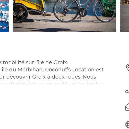
mobilité sur l’île de Groix.
île du Morbihan, Coconut’s Location est
ur découvrir Groix à deux roues. Nous
adaptés à tous les profils et toutes les
s électriques et même des vélos pour enfants.
u un débutant souhaitant explorer l’île en
 conseillera le vélo parfaitement adapté à
apide et flexible : à la journée, à la demi-
daptons à vos projets.L’île de Groix regorge
 plages préservées, ses villages authentiques.