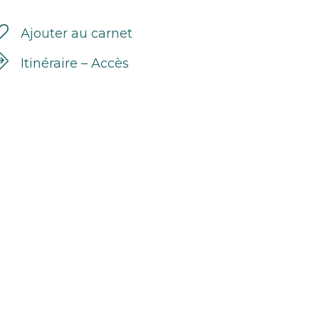
Ajouter au carnet
Itinéraire – Accès
Novembre 2026
Dé