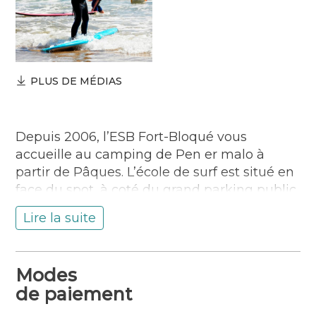
PLUS DE MÉDIAS
Depuis 2006, l’ESB Fort-Bloqué vous
accueille au camping de Pen er malo à
partir de Pâques. L’école de surf est situé en
face du spot, à coté du grand parking public
de Pen er malo. Des cours de tous niveaux y
Lire la suite
sont dispensés par des moniteurs diplômés
d’Etat d’avril à novembre. En période
scolaire, cours les mercredis et samedis
Modes
pour le perfectionnement, et le soir en
de paiement
semaine pour les cours adultes. Durant les
vacances scolaires différentes formules de