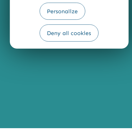
Personalize
Fourni par
Deny all cookies
Traduction