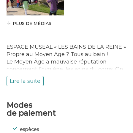
PLUS DE MÉDIAS
ESPACE MUSEAL « LES BAINS DE LA REINE »
Propre au Moyen Age ? Tous au bain !
Le Moyen Âge a mauvaise réputation
concernant l’hygiène, les soins du corps. On
parle d’une société crasseuse à l’hygiène
Lire la suite
douteuse ! La réalité est tout autre. Depuis
l’Antiquité, on connait les « bains », les «
étuves » et les latrines. « Les Bains de la
Modes
Reine » à Guémené-sur-Scorff, étuve
de paiement
médiévale construite vers 1380 par les Jean
Ier de Rohan présente toutes les
caractéristiques du sauna et du hammam.
espèces