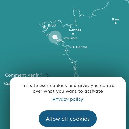
Comment venir ?
Carte du territoire
This site uses cookies and gives you control
over what you want to activate
MENTIONS LÉGALES
PLAN DU SITE
Privacy policy
ACCESSIBILITÉ : NON CONFORME
PRESSE
PRO
Allow all cookies
QUI SOMMES-NOUS ?