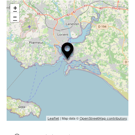
+
−
| Map data ©
Leaflet
OpenStreetMap contributors