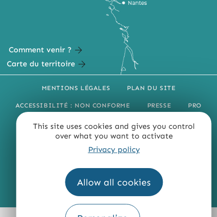
Comment venir ?
Carte du territoire
MENTIONS LÉGALES
PLAN DU SITE
ACCESSIBILITÉ : NON CONFORME
PRESSE
PRO
QUI SOMMES-NOUS ?
This site uses cookies and gives you control
over what you want to activate
Privacy policy
Allow all cookies
Fourni par
Traduction