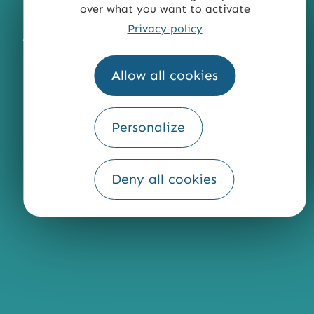
over what you want to activate
MENTIONS LÉGALES
PLAN DU SITE
Privacy policy
ACCESSIBILITÉ : NON CONFORME
PRESSE
PRO
QUI SOMMES-NOUS ?
Allow all cookies
Personalize
Fourni par
Traduction
Deny all cookies