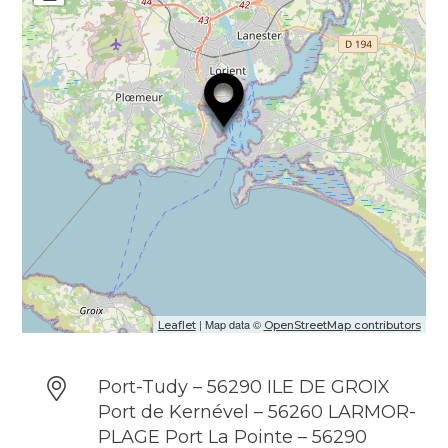
pêche en mer avec Escal’Ouest ont lieu 2
lundis en juillet et 2 lundis en août.
Uniquement sur réservation.
Langues parlées : Anglais
| Map data ©
Leaflet
OpenStreetMap contributors
Port-Tudy – 56290 ILE DE GROIX
Port de Kernével – 56260 LARMOR-
PLAGE Port La Pointe – 56290