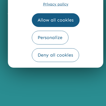
Privacy policy
MENTIONS LÉGALES
PLAN DU SITE
ACCESSIBILITÉ : NON CONFORME
PRESSE
PRO
Allow all cookies
QUI SOMMES-NOUS ?
Personalize
Fourni par
Deny all cookies
Traduction