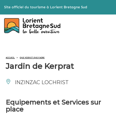
Cookies management panel
Site officiel du tourisme à Lorient Bretagne Sud
ACCUEIL
>
QUE VOIR ET QUE FAIRE
Jardin de Kerprat
INZINZAC LOCHRIST
Equipements et Services sur
place