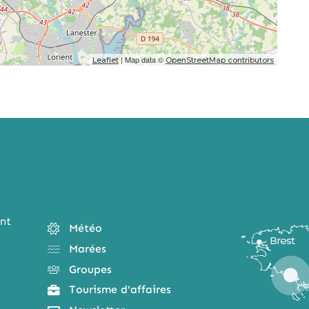
| Map data ©
Leaflet
OpenStreetMap contributors
nt
Météo
Marées
Groupes
Tourisme d'affaires