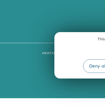
This
MENTIONS LÉGALES
PLAN DU SI
Deny al