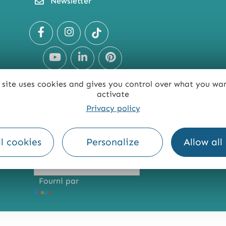
Newsletter
 site uses cookies and gives you control over what you wa
activate
Privacy policy
TE
ACCESSIBILITÉ : NON CONFORME
PRESSE
PRO
l cookies
Personalize
Allow all
Fourni par
Traduction