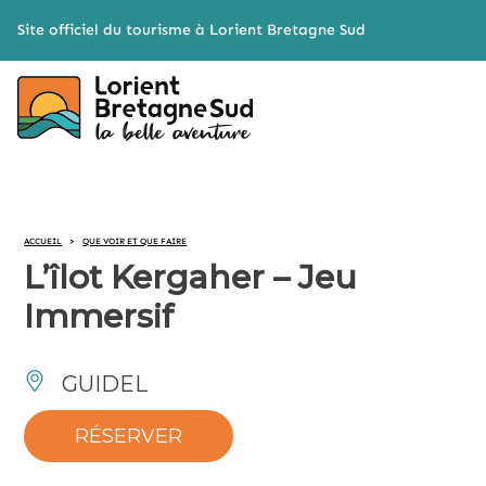
Cookies management panel
Site officiel du tourisme à Lorient Bretagne Sud
ACCUEIL
>
QUE VOIR ET QUE FAIRE
L’îlot Kergaher – Jeu
Immersif
GUIDEL
RÉSERVER