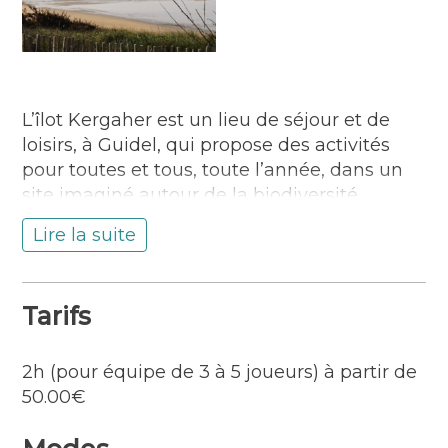
L’îlot Kergaher est un lieu de séjour et de
loisirs, à Guidel, qui propose des activités
pour toutes et tous, toute l’année, dans un
site imaginé autour de la biodiversité.
Colonies de vacances, centre aéré le
Lire la suite
mercredi pendant la période scolaire,
locations de salles pour des événements
privés ou professionnels, activités sportives
Tarifs
et bien-être (yoga, karaté…), L’îlot est un
formidable terrain de jeux, grandeur nature.
2h (pour équipe de 3 à 5 joueurs) à partir de
Situé à quelques pas de l’océan, L’îlot
50.00€
Kergaher se niche sur près de 6 hectares au
sein de la Réserve Naturelle des Etangs du