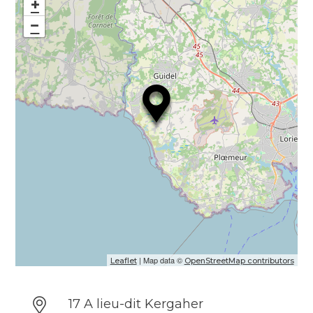
escape game pour explorer la biodiversité
+
de la réserve naturelle : une expérience à
−
vivre en famille ou entre ami·es !
L’îlot Kergaher est un lieu à géométrie
variable pour imaginer tous les projets, avec
tous les publics, dans le respect de la nature
et de l’autre.
Langues parlées : Anglais, Espagnol
| Map data ©
Leaflet
OpenStreetMap contributors
17 A lieu-dit Kergaher