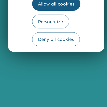
Allow all cookies
QUI SOMMES-NOUS ?
Personalize
Fourni par
Deny all cookies
Traduction