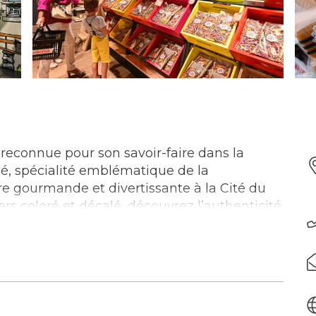
reconnue pour son savoir-faire dans la
lé, spécialité emblématique de la
 gourmande et divertissante à la Cité du
s coloré et décalé, découvrez l’authenticité
ant où une machine folle explique la
 beurre salé. Le village des saveurs ravit les
s bonbons promet un voyage fruité et
mille. Les plus petits se réjouiront de la
ée. La visite d’environ 30 minutes est adaptée
99 ans et se termine en fous rires. La Cité