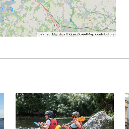
| Map data ©
Leaflet
OpenStreetMap contributors