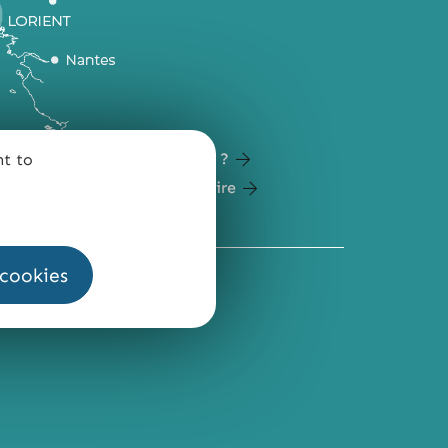
Comment venir ?
nt to
Carte du territoire
 cookies
QUI SOMMES-NOUS ?