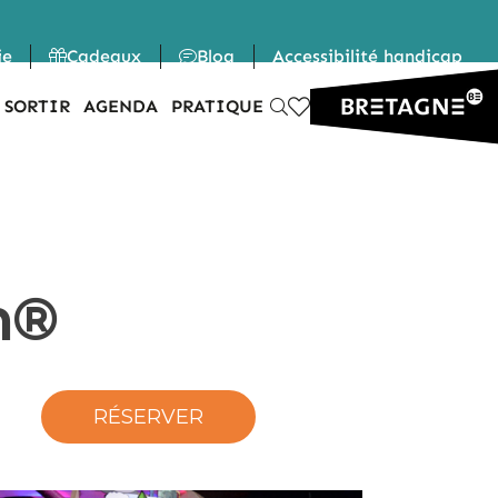
ie
Cadeaux
Blog
Accessibilité handicap
 SORTIR
AGENDA
PRATIQUE
h®
RÉSERVER