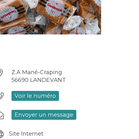
Z.A Mané-Craping
56690 LANDEVANT
Voir le numéro
Envoyer un message
Site Internet