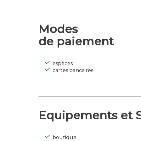
du Caramel Carabreizh® est une pl
et unique.Infos pratiques :Accès libr
Sans réservation.Groupe toute l’anné
Modes
consultez notre site internet
de paiement
Accessible aux personnes en situat
législation en vigueur)
espèces
cartes bancaires
Equipements et S
boutique