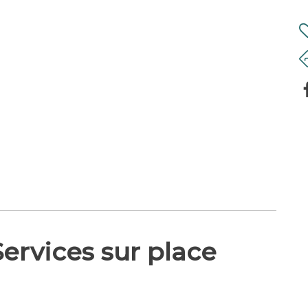
ongée gourmande dans un univers ludique
e à la boutiqueEntrée gratuite pour tous.
e, sur réservation.Pour plus d’information,
ion de handicap (conformément à la
ervices sur place