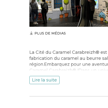
PLUS DE MÉDIAS
La Cité du Caramel Carabreizh® est 
fabrication du caramel au beurre sa
région.Embarquez pour une aventure
Caramel Carabreizh® !Dans un univer
de leur savoir-faire d’artisan fabric
Lire la suite
fabrication des délicieux caramels au
gourmands, tandis que l’univers de
amusant qui saura charmer toute la fa
mission surprise qui leur sera confi
aux petits comme aux grands, de 0 à 