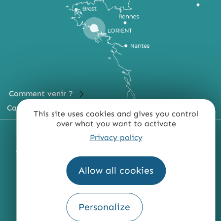
Comment venir ?
Carte du territoire
This site uses cookies and gives you control
over what you want to activate
MENTIONS LÉGALES
PLAN DU SITE
Privacy policy
ACCESSIBILITÉ : NON CONFORME
PRESSE
PRO
QUI SOMMES-NOUS ?
Allow all cookies
Personalize