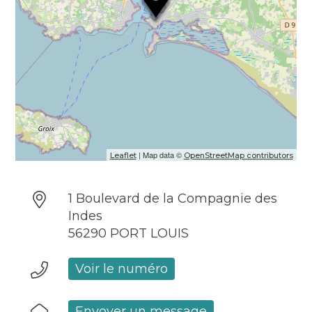
Accessible aux personnes en situation de
handicap (conformément à la législation en
vigueur)
| Map data ©
Leaflet
OpenStreetMap contributors
1 Boulevard de la Compagnie des
Indes
56290 PORT LOUIS
Voir le numéro
Envoyer un message