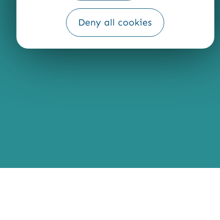
Fourni par
Deny all cookies
Traduction