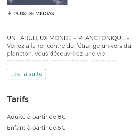
PLUS DE MÉDIAS
UN FABULEUX MONDE « PLANCTONIQUE »
Venez à la rencontre de l’étrange univers du
plancton. Vous découvrirez une vie
mystérieuse et passionnante, dans une
simple goutte d’eau. Après un temps de
Lire la suite
pêche sur la côte du Lohic, la découverte du
Plancton se fait sur grand écran et sur
microscopes individuels. Nos médiateurs
Tarifs
scientifiques sauront vous amener à
prendre conscience de son importance
vitale pour la Planète et de son rôle dans la
Adulte à partir de 8€
biodiversité.
Enfant à partir de 5€
En plus du Plancton marin, l’Observatoire
propose d’autres thématiques, comme la