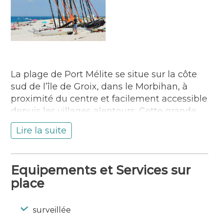
La plage de Port Mélite se situe sur la côte
sud de l’île de Groix, dans le Morbihan, à
proximité du centre et facilement accessible
depuis les villages alentours. Cette grande
crique abritée dévoile un cadre paisible,
Lire la suite
idéal pour la baignade en famille. Surveillée
en juillet et août, elle garantit une eau
calme et une atmosphère sécurisée tout
Equipements et Services sur
l’été. Son sable fin et sa pente douce en font
place
un lieu agréable pour tous.
Équipée d’une rampe, la plage est
accessible aux personnes à mobilité réduite.
surveillée