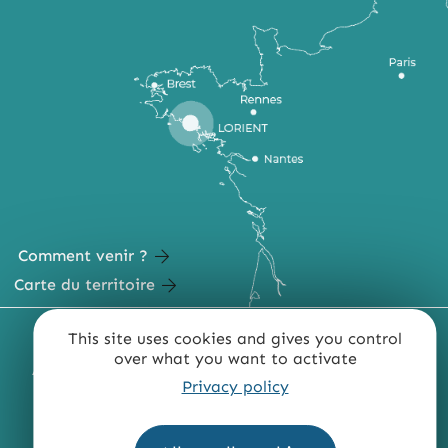
Comment venir ?
Carte du territoire
MENTIONS LÉGALES
PLAN DU SITE
This site uses cookies and gives you control
over what you want to activate
ACCESSIBILITÉ : NON CONFORME
PRESSE
PRO
Privacy policy
QUI SOMMES-NOUS ?