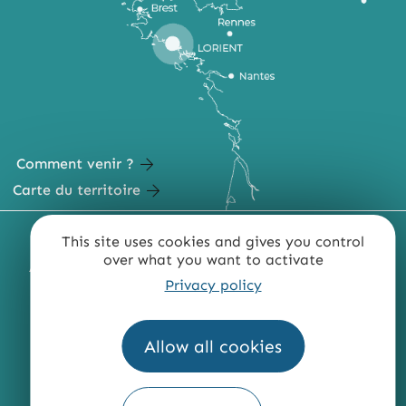
Comment venir ?
Carte du territoire
MENTIONS LÉGALES
PLAN DU SITE
This site uses cookies and gives you control
over what you want to activate
ACCESSIBILITÉ : NON CONFORME
PRESSE
PRO
Privacy policy
QUI SOMMES-NOUS ?
Allow all cookies