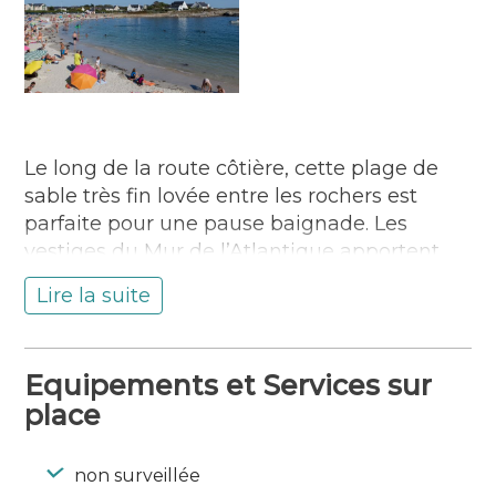
Le long de la route côtière, cette plage de
sable très fin lovée entre les rochers est
parfaite pour une pause baignade. Les
vestiges du Mur de l’Atlantique apportent
un cadre historique au lieu. A proximité, un
Lire la suite
boulodrome et des sentiers côtiers offrent
des des activités complémentaires. C’est
aussi le lieu d’arrivée de la voie verte des
Equipements et Services sur
Kaolins qui permet de rejoindre la côte
place
depuis Lorient en 11 kilomètres. Bars et
restaurants permettent de restaurer ou de
se rafraîchir en terrasse. Un lieu apprécié
non surveillée