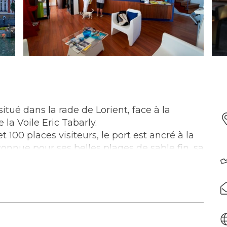
itué dans la rade de Lorient, face à la
 la Voile Eric Tabarly.
 100 places visiteurs, le port est ancré à la
onnue pour ses belles plages de sable fin, sa
breux restaurants et pour ses activités
bus.