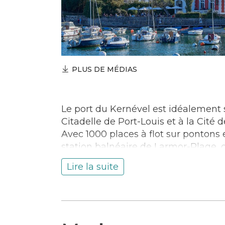
PLUS DE MÉDIAS
Le port du Kernével est idéalement s
Citadelle de Port-Louis et à la Cité de
Avec 1000 places à flot sur pontons et
station balnéaire de Larmor-Plage, c
promenade en front de mer, ses nom
Lire la suite
nautiques.
Accès au centre-ville de Lorient par 
Transport
Port de plaisance