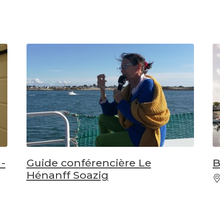
-
Guide conférencière Le
B
Hénanff Soazig