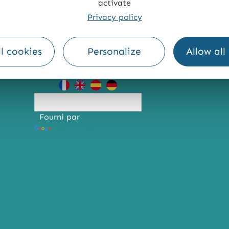
activate
Privacy policy
TE
ACCESSIBILITÉ : NON CONFORME
PRESSE
PRO
l cookies
Personalize
Allow all
Fourni par
Traduction