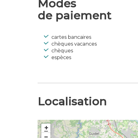
Modes
Accessible aux personnes en situat
législation en vigueur)
de paiement
Langues parlées : Anglais
cartes bancaires
chèques vacances
chèques
espèces
Localisation
+
−