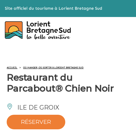
Cookies management panel
Site officiel du tourisme à Lorient Bretagne Sud
ACCUEIL
>
OÙ MANGER, OÙ SORTIR À LORIENT BRETAGNE SUD
Restaurant du
Parcabout® Chien Noir
ILE DE GROIX
RÉSERVER