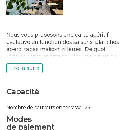
Nous vous proposons une carte apéritif
évolutive en fonction des saisons, planches
apéro, tapas maison, rillettes.. De quoi
régaler petits et grands.Désormais plus de
restauration, mais de quoi prendre un bon
Lire la suite
apéro en plein air, seul ou à plusieurs, dans
un cadre idyllique.
Situation :
Capacité
Sur l’île de Groix
Accessible aux personnes en situation de
Nombre de couverts en terrasse : 25
handicap (conformément à la législation en
Modes
vigueur)
de paiement