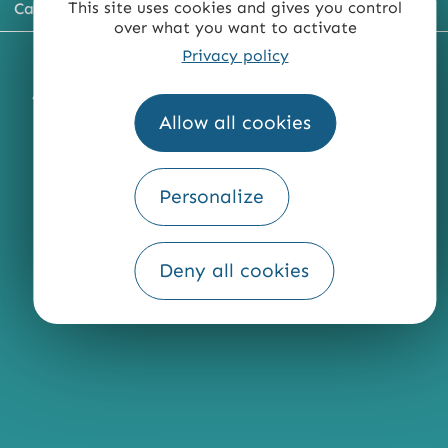
This site uses cookies and gives you control
Carte du territoire
over what you want to activate
Privacy policy
MENTIONS LÉGALES
PLAN DU SITE
ACCESSIBILITÉ : NON CONFORME
PRESSE
PRO
Allow all cookies
QUI SOMMES-NOUS ?
Personalize
Fourni par
Deny all cookies
Traduction