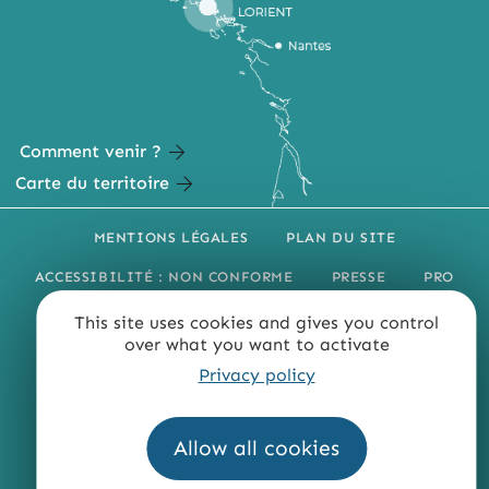
Comment venir ?
Carte du territoire
MENTIONS LÉGALES
PLAN DU SITE
ACCESSIBILITÉ : NON CONFORME
PRESSE
PRO
QUI SOMMES-NOUS ?
This site uses cookies and gives you control
over what you want to activate
Privacy policy
Allow all cookies
Fourni par
Traduction