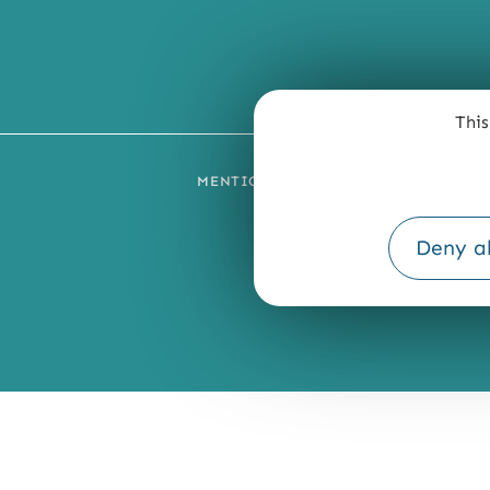
This
MENTIONS LÉGALES
PLAN DU SI
Deny al