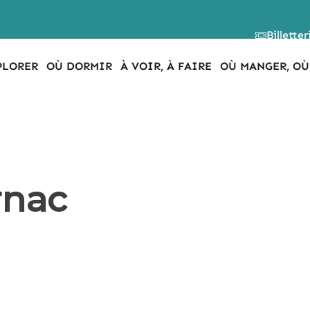
Billetter
PLORER
OÙ DORMIR
À VOIR, À FAIRE
OÙ MANGER, OÙ
rnac