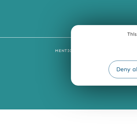
This
MENTIONS LÉGALES
PLAN DU SI
Deny al