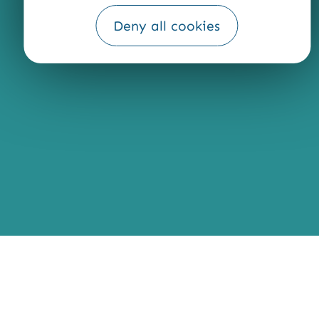
Fourni par
Deny all cookies
Traduction