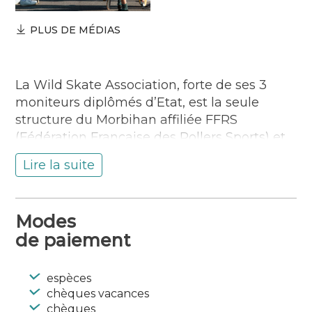
PLUS DE MÉDIAS
La Wild Skate Association, forte de ses 3
moniteurs diplômés d’Etat, est la seule
structure du Morbihan affiliée FFRS
(Fédération Française des Rollers Sports) et
labellisée Ecole Française de Skateboard.
Lire la suite
Elle vous accueille au Club de Skate situé à
proximité du Skatepark de Guidel-Plages.
L’école fournit planches, casques et
Modes
protections. La WSA vous propose
de paiement
différentes formules de Stages pendant les
vacances scolaires et de cours Club à
l’année pour développer votre répertoire de
espèces
Tricks, grinds , slides… (figures) ! Elle peut à
chèques vacances
chèques
la demande de groupes ou de mairies se