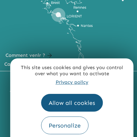
Comment venir ?
Carte du territoire
This site uses cookies and gives you control
over what you want to activate
MENTIONS LÉGALES
PLAN DU SITE
Privacy policy
ACCESSIBILITÉ : NON CONFORME
PRESSE
PRO
QUI SOMMES-NOUS ?
Allow all cookies
Personalize