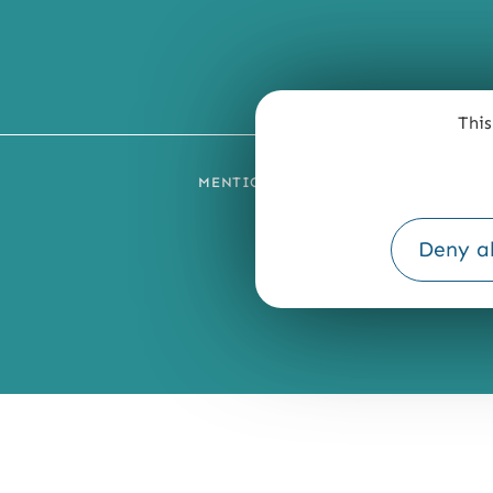
This
MENTIONS LÉGALES
PLAN DU SI
Deny al