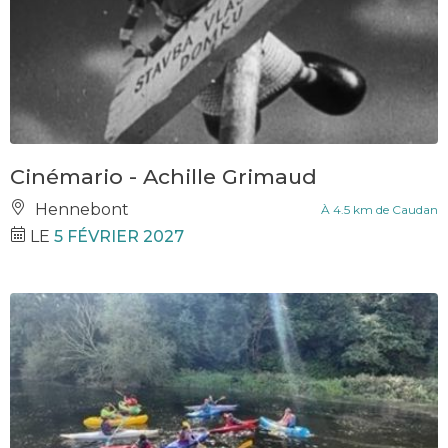
Cinémario - Achille Grimaud
Hennebont
À 4.5 km de Caudan
LE
5 FÉVRIER 2027