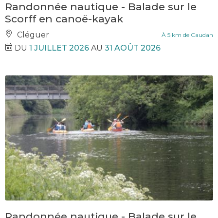
Randonnée nautique - Balade sur le
Scorff en canoë-kayak
Cléguer
À 5 km de Caudan
DU
1 JUILLET 2026
AU
31 AOÛT 2026
Randonnée nautique - Balade sur le