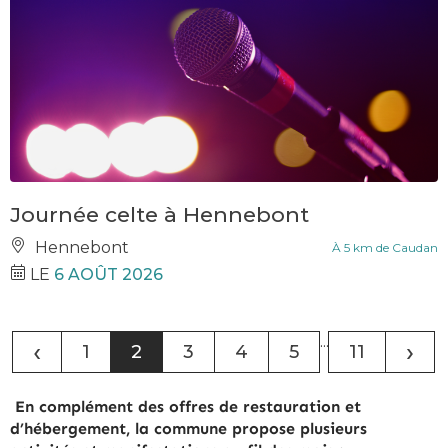
Journée celte à Hennebont
Hennebont
À 5 km de Caudan
LE
6 AOÛT 2026
...
‹
›
1
2
3
4
5
11
En complément des offres de restauration et
d’hébergement, la commune propose plusieurs