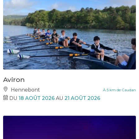
Aviron
Hennebont
À 5 km de Caudan
DU
18 AOÛT 2026
AU
21 AOÛT 2026