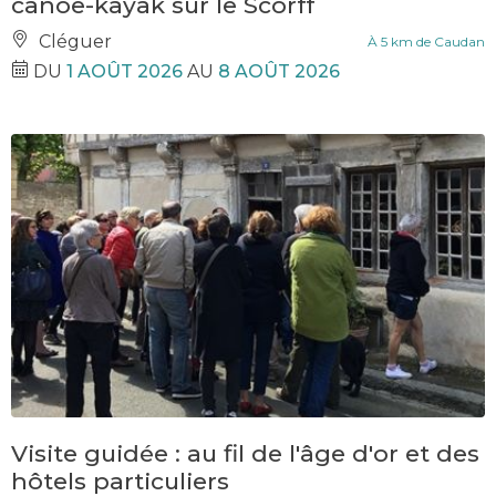
canoë-kayak sur le Scorff
Cléguer
À 5 km de Caudan
DU
1 AOÛT 2026
AU
8 AOÛT 2026
Visite guidée : au fil de l'âge d'or et des
hôtels particuliers