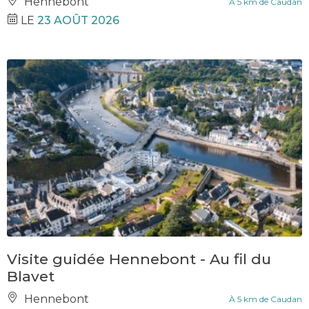
Hennebont
À 5 km de Caudan
LE
23 AOÛT 2026
Visite guidée Hennebont - Au fil du
Blavet
Hennebont
À 5 km de Caudan