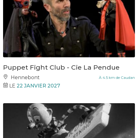
Puppet Fight Club - Cie La Pendue
Hennebont
À 4.5 km de Caudan
LE
22 JANVIER 2027