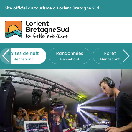
Cookies management panel
Site officiel du tourisme à Lorient Bretagne Sud
Boîtes de nuit
Randonnées
Forêt
Hennebont
Hennebont
Hennebont