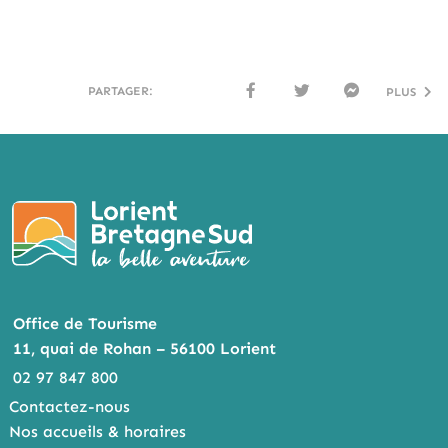
PARTAGER:
PLUS
FACE
TWI
MESS
BOO
TTER
ENG
K
ER
Office de Tourisme
11, quai de Rohan – 56100 Lorient
02 97 847 800
Contactez-nous
Nos accueils & horaires