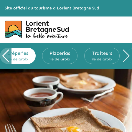
Cookies management panel
Site officiel du tourisme à Lorient Bretagne Sud
Crêperies
Pizzerias
Traiteurs
île de Groix
île de Groix
île de Groix