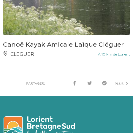
Canoë Kayak Amicale Laïque Cléguer
CLEGUER
À 10 km de Lorient
PARTAGER:
PLUS
FACE
TWI
MESS
BOO
TTER
ENG
K
ER