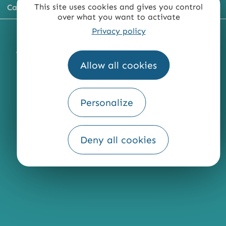
This site uses cookies and gives you control
Carte du territoire
over what you want to activate
Privacy policy
MENTIONS LÉGALES
PLAN DU SITE
ACCESSIBILITÉ : NON CONFORME
PRESSE
PRO
Allow all cookies
QUI SOMMES-NOUS ?
Personalize
Fourni par
Deny all cookies
Traduction