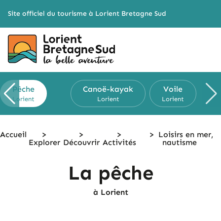
Cookies management panel
Site officiel du tourisme à Lorient Bretagne Sud
Pêche
Canoë-kayak
Voile
Lorient
Lorient
Lorient
Accueil
>
>
>
>
Loisirs en mer,
Explorer
Découvrir
Activités
nautisme
La pêche
à Lorient