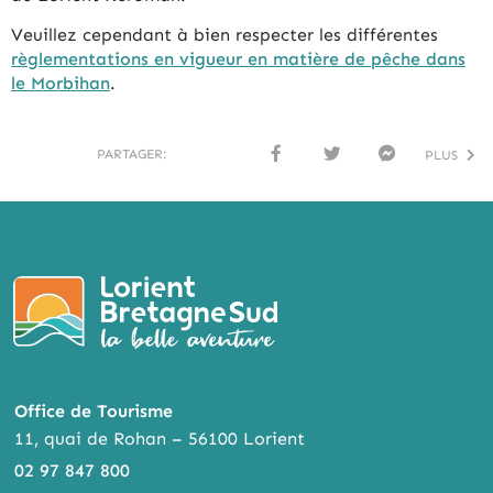
Veuillez cependant à bien respecter les différentes
règlementations en vigueur en matière de pêche dans
le Morbihan
.
PARTAGER:
PLUS
FACE
TWI
MESS
BOO
TTER
ENG
K
ER
Office de Tourisme
11, quai de Rohan – 56100 Lorient
02 97 847 800